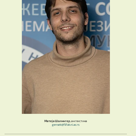
Матеја Шалингер
, англистика
gensek@filfak.ni.ac.rs