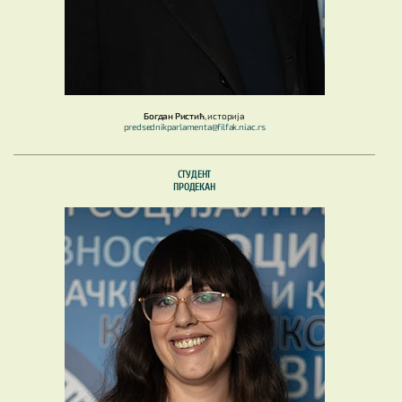
Богдан Ристић
, историја
predsednikparlamenta@filfak.ni.ac.rs
СТУДЕНТ
ПРОДЕКАН