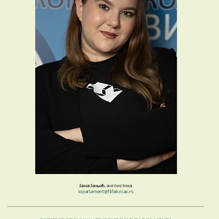
Јана Јањић
, англистика
ioparlament@filfak.ni.ac.rs