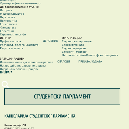
Француски језик и књижевност
Докторске академске студије
Историја
Медији и друштво
Педагогија
Психологија
Социологија
Филологија
Србистика
Стране филологије
ИСПИТИ
ОРГАНИЗАЦИЈА
ЦЕНОВНИК
Пријава испита
Студентски парламент
Распореди полагања испита
Савез студената
Резултати испита
Студент продекан
Студенти–ментори
Наставно особље Филозофског факултета
ЗАВРШНИ РАДОВИ
ОБРАСЦИ
ПРИЈАВА / OДЈАВА
Извештаји комисија за завршне радове
Најаве одбрана завршних радова
Одбрањени завршни радови
ПРЕТРАГА
СТУДЕНТСКИ ПАРЛАМЕНТ
КАНЦЕЛАРИЈА СТУДЕНТСКОГ ПАРЛАМЕНТА
Канцеларија 211
018/514-312, локал 197