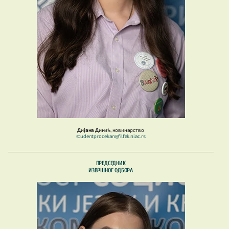
Дијана Динић
, новинарство
studentprodekan@filfak.ni.ac.rs
ПРЕДСЕДНИК
ИЗВРШНОГ ОДБОРА