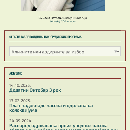
Емилија Петровић
, комуникологија
tehsek@filfak.ni.ac.rs
ОГЛАСНЕ ТАБЛЕ ПОЈЕДИНАЧНИХ СТУДИЈСКИХ ПРОГРАМА
АКТУЕЛНО
14. 10. 2025.
Додатни Октобар 3 рок
13. 02. 2025.
План надокнаде часова и одржавања
колоквијума
24. 09. 2024.
Распоред одржавања првих уводних часова
обавезних и изборних предмета на првој години