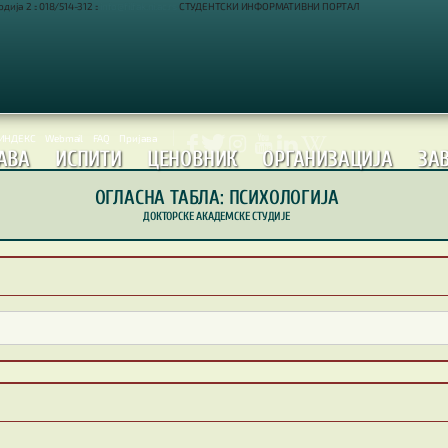
ија 2 :: 018/514-312 ::
info@filfak.ni.ac.rs
СТУДЕНТСКИ ИНФОРМАТИВНИ ПОРТАЛ
-ИНДЕКС
Webmail
FAQ
Пријава






АВА
ИСПИТИ
ЦЕНОВНИК
ОРГАНИЗАЦИЈА
ЗА
ОГЛАСНА ТАБЛА: ПСИХОЛОГИЈА
ДОКТОРСКЕ АКАДЕМСКЕ СТУДИЈЕ