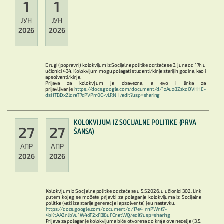
1
1
ЈУН
ЈУН
2026
2026
Drugi (popravni) kolokvijum iz Socijalne politike održaće se 3. juna od 17h u
učionici 434. Kolokvijum mogu polagati studenti/kinje starijih godina, kao i
apsolventi/kinje.
Prijava za kolokvijum je obavezna, a evo i linka za
prijavljivanje:
https://docs.google.com/document/d/1zAuz8ZzkqOVHHE-
dsHTBDxZJdreT7cPVPm0C-vLRN_I/edit?usp=sharing
KOLOKVIJUM IZ SOCIJALNE POLITIKE (PRVA
27
27
ŠANSA)
АПР
АПР
2026
2026
Kolokvijum iz Socijalne politike održaće se u 5.5.2026. u učionici 302. Link
putem kojeg se možete prijaviti za polaganje kolokvijuma iz Socijalne
politike (važi i za starije generacije i apsolvente) je u nastavku.
https://docs.google.com/document/d/17e4_nnPWnt7-
4bKtAA2nJbVu1W4oT2xFBi8uFCnetWQ/edit?usp=sharing
Prijava za polaganje kolokvijuma biće otvorena do kraja ove nedelje (3.5.