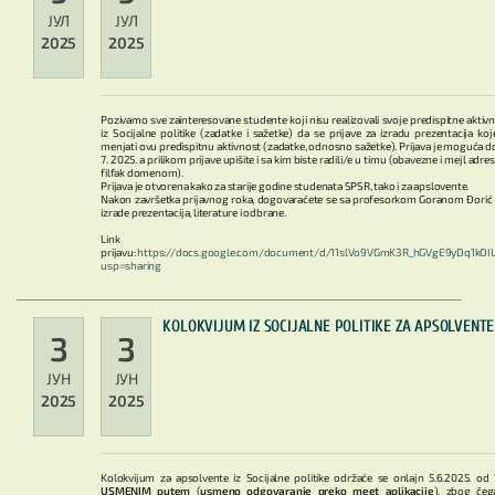
ЈУЛ
ЈУЛ
2025
2025
Pozivamo sve zainteresovane studente koji nisu realizovali svoje predispitne aktivn
iz Socijalne politike (zadatke i sažetke) da se prijave za izradu prezentacija koj
menjati ovu predispitnu aktivnost (zadatke, odnosno sažetke). Prijava je moguća do
7. 2025. a prilikom prijave upišite i sa kim biste radili/e u timu (obavezne i mejl adre
filfak domenom).
Prijava je otvorena kako za starije godine studenata SPSR, tako i za apslovente.
Nakon završetka prijavnog roka, dogovaraćete se sa profesorkom Goranom Đorić
izrade prezentacija, literature i odbrane.
Link z
prijavu:
https://docs.google.com/document/d/11slVo9VGmK3R_hGVgE9yDq1kOI
usp=sharing
KOLOKVIJUM IZ SOCIJALNE POLITIKE ZA APSOLVENTE
3
3
ЈУН
ЈУН
2025
2025
Kolokvijum za apsolvente iz Socijalne politike održaće se onlajn 5.6.2025. od
USMENIM putem
(
usmeno odgovaranje preko meet aplikacije
), zbog čeg