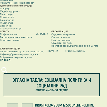
Француски језик и књижевност
Докторске академске студије
Историја
Медији и друштво
Педагогија
Психологија
Социологија
Филологија
Србистика
Стране филологије
ИСПИТИ
ОРГАНИЗАЦИЈА
ЦЕНОВНИК
Пријава испита
Студентски парламент
Распореди полагања испита
Савез студената
Резултати испита
Студент продекан
Студенти–ментори
Наставно особље Филозофског факултета
ЗАВРШНИ РАДОВИ
ОБРАСЦИ
ПРИЈАВА / OДЈАВА
Извештаји комисија за завршне радове
Најаве одбрана завршних радова
Одбрањени завршни радови
ПРЕТРАГА
ОГЛАСНА ТАБЛА: СОЦИЈАЛНА ПОЛИТИКА И
СОЦИЈАЛНИ РАД
ОСНОВНЕ АКАДЕМСКЕ СТУДИЈЕ
DRUGI KOLOKVIJUM IZ SOCIJALNE POLITIKE