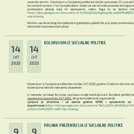
rezervišu termin. Kolokvijum iz Socijalne politike koji će biti sproveden 25. jula odr
se usmenim putem, 1 na 1 sa ispitivačem. Svako od vas će imati pola sata da odgovor
postavljena pitanja koja mi zapisujemo, nakon čega će se testovi ocen
https://docs.google.com/document/d/1VrOVpQXt3plXgAUqpSb_ez6OPMaR9DCLP
usp=sharing
Molimo vas da se zbog kompleksne organizacije upišete što pre, a dan pre kolokvi
ćete dobiti konkretne instrukcije.
KOLOKVIJUM IZ SOCIJALNE POLITIKE
14
14
ЈУЛ
ЈУЛ
2025
2025
Kolokvijum iz Socijalne politike biće održan 25.7.2025. godine. O tačnom terminu iz
kolokvijuma ćete biti naknadno obavešteni.
U nastavku se nalazi formular za prijavu izrade kolokvijuma iz Socijalne politike koj
neophodno popuniti do 20.7.2025.
zbog kompleksnosti organizacije.
(
prijava je otvorena i za starije godine SPSR, i apsolvente sa 
departmana
):
https://docs.google.com/document/d/19o1uSLO3rs614iEOVytYzYL
yUQs7vnShPy5Q0Vc/edit?usp=sharing
PRIJAVA PREZENTACIJA IZ SOCIJALNE POLITIKE
9
9