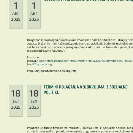
1
1
АВГ
АВГ
2025
2025
Druga šansa za polaganje kolokvijuma iz Socijalne politike održaće se u drugoj polo
avgusta (tačan termin i način polaganja ćemo oglasiti kada budemo imali okviran 
zainteresovanih studenata za polaganje, kao i informaciju o tome da li je kolokv
moguće održati na fakultetu).
Formular z
prijavu:
https://docs.google.com/document/d/1nxaGOjLrIxxMPMdmqxnQ_1R9SYO
I/edit?usp=sharing
Prijaljivanje je otvoreno do 20. avgusta.
TERMINI POLAGANJA KOLOKVIJUMA IZ SOCIJALNE
18
18
POLITIKE
ЈУЛ
ЈУЛ
2025
2025
Priložena je tabela termina za realizaciju kolokvijuma iz Socijalne politike. Mol
studenti da se upišu u polje koje im najviše odgovoara za polaganje kolokvijuma i 