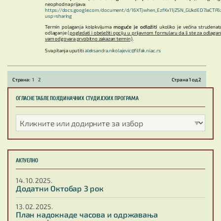
neophodna prijava:
https://docs.google.com/document/d/16XTjwhen_EzfKx11jZSN_GUkdED7JaCTF6
usp=sharing
Termin polaganja kolokvijuma
moguće je odložiti
ukoliko je većina strudenat
odlaganje (
pogledati i obeležiti opciju u prijavnom formularu da li ste za odlaganje
vam odgovara prvobitno zakazan termin)
.
Sva pitanja uputiti:
aleksandra.nikolajevic@filfak.ni.ac.rs
1
2
Страна 1 од 2
ОГЛАСНЕ ТАБЛЕ ПОЈЕДИНАЧНИХ СТУДИЈСКИХ ПРОГРАМА
АКТУЕЛНО
14. 10. 2025.
Додатни Октобар 3 рок
13. 02. 2025.
План надокнаде часова и одржавања