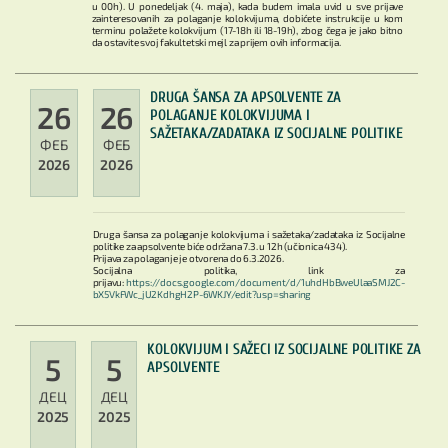
u 00h). U ponedeljak (4. maja), kada budem imala uvid u sve prijave
zainteresovanih za polaganje kolokvijuma, dobićete instrukcije u kom
terminu polažete kolokvijum (17-18h ili 18-19h), zbog čega je jako bitno
da ostavite svoj fakultetski mejl za prijem ovih informacija.
DRUGA ŠANSA ZA APSOLVENTE ZA
26
26
POLAGANJE KOLOKVIJUMA I
SAŽETAKA/ZADATAKA IZ SOCIJALNE POLITIKE
ФЕБ
ФЕБ
2026
2026
Druga šansa za polaganje kolokvijuma i sažetaka/zadataka iz Socijalne
politike za apsolvente biće održana 7.3. u 12h (učionica 434).
Prijava za polaganje je otvorena do 6.3.2026.
Socijalna politika, link za
prijavu:
https://docs.google.com/document/d/1uhdHbBweUlaaSMJ2C-
bX5VkFWc_jU2KdhgH2P-6WKJY/edit?usp=sharing
KOLOKVIJUM I SAŽECI IZ SOCIJALNE POLITIKE ZA
5
5
APSOLVENTE
ДЕЦ
ДЕЦ
2025
2025