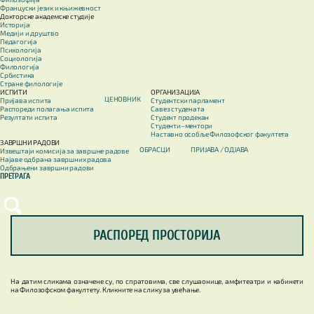
Француски језик и књижевност
Докторске академске студије
Историја
Медији и друштво
Педагогија
Психологија
Социологија
Филологија
Србистика
Стране филологије
ИСПИТИ
ОРГАНИЗАЦИЈА
ЦЕНОВНИК
Пријава испита
Студентски парламент
Распореди полагања испита
Савез студената
Резултати испита
Студент продекан
Студенти–ментори
Наставно особље Филозофског факултета
ЗАВРШНИ РАДОВИ
ОБРАСЦИ
ПРИЈАВА / OДЈАВА
Извештаји комисија за завршне радове
Најаве одбрана завршних радова
Одбрањени завршни радови
ПРЕТРАГА
РАСПОРЕД ПРОСТОРИЈА
На датим сликама означене су, по спратовима, све слушаонице, амфитеатри и кабинети
на Филозофском факултету. Кликните на слику за увећање.