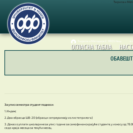
ФИЛОЗОФСКИ ФАКУЛТЕТ У НИШУ
Ћирила и Метод
Ћирила и Методија 2, 18105 Ниш
е
ОГЛАСНА ТАБЛА
НАСТ
ОБАВЕШТЕ
За упис семестра студент подноси:
1. Индекс
2. Два обрасца ШВ- 20 (обрасци се преузимају из листе прилога)
3. Доказ о уплати школарине за упис године за самофинансирајуће студенте, у износу од 78.00
се до краја месеца за текући месец.