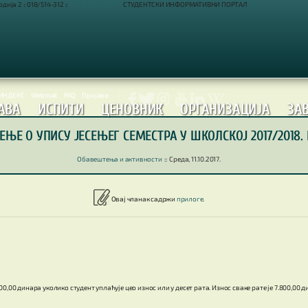
ија 2 :: 018/514-312 ::
info@filfak.ni.ac.rs
СТУДЕНТСКИ ИНФОРМАТИВНИ ПОРТАЛ
-ИНДЕКС
Webmail
FAQ
Пријава






АВА
ИСПИТИ
ЦЕНОВНИК
ОРГАНИЗАЦИЈА
ЗА
ЊЕ О УПИСУ ЈЕСЕЊЕГ СЕМЕСТРА У ШКОЛСКОЈ 2017/2018.
Обавештења и активности
::
Среда, 11.10.2017.
Овај чланак садржи
прилоге
.
0,00 динара уколико студент уплаћује цео износ или у десет рата. Износ сваке рате је 7.800,00 