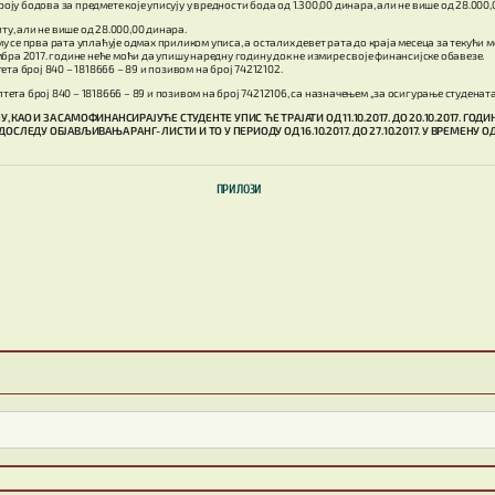
оју бодова за предмете које уписују у вредности бода од 1.300,00 динара, али не више од 28.000,
ту, али не више од 28.000,00 динара.
му се прва рата уплаћује одмах приликом уписа, а осталих девет рата до краја месеца за текући м
бра 2017. године неће моћи да упишу наредну годину док не измире своје финансијске обавезе.
та број 840 – 1818666 – 89 и позивом на број 74212102.
тета број 840 – 1818666 – 89 и позивом на број 74212106, са назначењем ,,за осигурање студената
АО И ЗА САМОФИНАНСИРАЈУЋЕ СТУДЕНТЕ УПИС ЋЕ ТРАЈАТИ ОД 11.10.2017. ДО 20.10.2017. ГОДИНЕ
ЛЕДУ ОБЈАВЉИВАЊА РАНГ- ЛИСТИ И ТО У ПЕРИОДУ ОД 16.10.2017. ДО 27.10.2017. У ВРЕМЕНУ ОД 
ПРИЛОЗИ