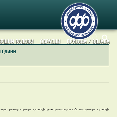
ЋИР
LAT
ВРШНИ РАДОВИ
ОБРАСЦИ
ПРИЈАВА / OДЈАВА
 ГОДИНИ
динара, при чему се прва рата уплаћује одмах приликом уписа. Осталих девет рата уплаћује