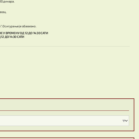
00 динара.
есец.
”. Осигурање је обавезно.
 У ВРЕМЕНУ ОД 12 ДО 14:30 САТИ
12 ДО 14:30 САТИ