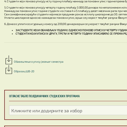
4. Студенти који поново уписују исту годину плаћају накнаду за поновни упис године према бр
5. Студенти који поново уписују четврту годину плаћају 3.000,00 динара по неположеном испи
Накнаду за поновни упис године студенти из става 4 и 5 плаћају у десет месечних рата при че
Сви самофинансирајући студенти којима је продужен рок за исплату школарине до 30. септем
Уплата школарине односно накнаде за поновни упис, врши се у корист текућег рачуна Факулте
6. Доказ о уплати осигурања у износу од 200,00 динара врши се у корист текућег рачуна Факул
ЗА СТУДЕНТЕ КОЈИ ОБНАВЉАЈУ ГОДИНУ, ОДНОСНО ПОНОВО УПИСУЈУ ЧЕТВРТУ ГОДИНУ, К
СТУДЕНТИ КОЈИ УПИСУЈУ ДРУГУ, ТРЕЋУ И ЧЕТВРТУ ГОДИНУ УПИСИВАЋЕ СЕ ПРЕМА РЕДОС
Обавештење о упису јесењег семестра
Образац ШВ-20
ОГЛАСНЕ ТАБЛЕ ПОЈЕДИНАЧНИХ СТУДИЈСКИХ ПРОГРАМА