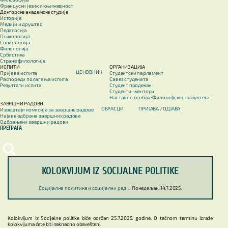
Француски језик и књижевност
Докторске академске студије
Историја
Медији и друштво
Педагогија
Психологија
Социологија
Филологија
Србистика
Стране филологије
ИСПИТИ
ОРГАНИЗАЦИЈА
ЦЕНОВНИК
Пријава испита
Студентски парламент
Распореди полагања испита
Савез студената
Резултати испита
Студент продекан
Студенти–ментори
Наставно особље Филозофског факултета
ЗАВРШНИ РАДОВИ
ОБРАСЦИ
ПРИЈАВА / OДЈАВА
Извештаји комисија за завршне радове
Најаве одбрана завршних радова
Одбрањени завршни радови
ПРЕТРАГА
KOLOKVIJUM IZ SOCIJALNE POLITIKE
Социјална политика и социјални рад
::
Понедељак, 14.7.2025.
Kolokvijum iz Socijalne politike biće održan 25.7.2025. godine. O tačnom terminu izrade
kolokvijuma ćete biti naknadno obavešteni.