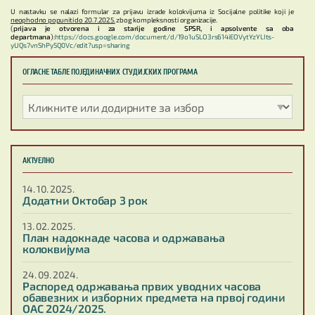
U nastavku se nalazi formular za prijavu izrade kolokvijuma iz Socijalne politike koji je
neophodno popuniti do 20.7.2025.
zbog kompleksnosti organizacije.
(
prijava je otvorena i za starije godine SPSR, i apsolvente sa oba
departmana
):
https://docs.google.com/document/d/19o1uSLO3rs614iEOVytYzYLIts-
yUQs7vnShPy5Q0Vc/edit?usp=sharing
ОГЛАСНЕ ТАБЛЕ ПОЈЕДИНАЧНИХ СТУДИЈСКИХ ПРОГРАМА
АКТУЕЛНО
14. 10. 2025.
Додатни Октобар 3 рок
13. 02. 2025.
План надокнаде часова и одржавања
колоквијума
24. 09. 2024.
Распоред одржавања првих уводних часова
обавезних и изборних предмета на првој години
ОАС 2024/2025.