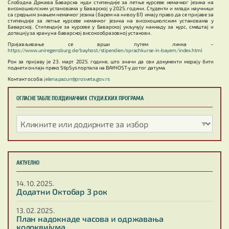
Слободна Држава Баварска нуди стипендије за летње курсеве немачког језика на
високошколским установама у Баварској у 2025. години. Студенти и млади научници
са средњим знањем немачког језика (барем на нивоу Б1) имају право да се пријаве за
стипендије за летње курсеве немачког језика на високошколским установама у
Баварској. Стипендије за курсеве у Баварској укључују накнаду за курс, смештај и
дотацију за храну на баварској високообразовној установи.
Пријављивање се врши путем линка –
https://www.uniregensburg.de/bayhost/stipendien/sprachkurse-in-bayern/index.html
Рок за пријаву је 23. март 2025. године, што значи да сви документи морају бити
поднети онлајн преко StipSys портала на BAYHOST-у до тог датума.
Контакт особа:
jelena.pazun@prosveta.gov.rs
ОГЛАСНЕ ТАБЛЕ ПОЈЕДИНАЧНИХ СТУДИЈСКИХ ПРОГРАМА
АКТУЕЛНО
14. 10. 2025.
Додатни Октобар 3 рок
13. 02. 2025.
План надокнаде часова и одржавања
колоквијума