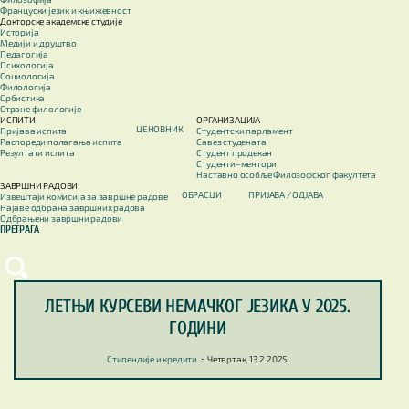
Француски језик и књижевност
Докторске академске студије
Историја
Медији и друштво
Педагогија
Психологија
Социологија
Филологија
Србистика
Стране филологије
ИСПИТИ
ОРГАНИЗАЦИЈА
ЦЕНОВНИК
Пријава испита
Студентски парламент
Распореди полагања испита
Савез студената
Резултати испита
Студент продекан
Студенти–ментори
Наставно особље Филозофског факултета
ЗАВРШНИ РАДОВИ
ОБРАСЦИ
ПРИЈАВА / OДЈАВА
Извештаји комисија за завршне радове
Најаве одбрана завршних радова
Одбрањени завршни радови
ПРЕТРАГА
ЛЕТЊИ КУРСЕВИ НЕМАЧКОГ ЈЕЗИКА У 2025.
ГОДИНИ
Стипендије и кредити
::
Четвртак, 13.2.2025.