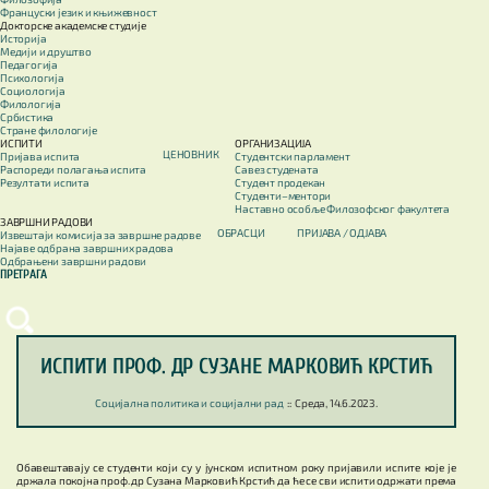
Француски језик и књижевност
Докторске академске студије
Историја
Медији и друштво
Педагогија
Психологија
Социологија
Филологија
Србистика
Стране филологије
ИСПИТИ
ОРГАНИЗАЦИЈА
ЦЕНОВНИК
Пријава испита
Студентски парламент
Распореди полагања испита
Савез студената
Резултати испита
Студент продекан
Студенти–ментори
Наставно особље Филозофског факултета
ЗАВРШНИ РАДОВИ
ОБРАСЦИ
ПРИЈАВА / OДЈАВА
Извештаји комисија за завршне радове
Најаве одбрана завршних радова
Одбрањени завршни радови
ПРЕТРАГА
ИСПИТИ ПРОФ. ДР СУЗАНЕ МАРКОВИЋ КРСТИЋ
Социјална политика и социјални рад
::
Среда, 14.6.2023.
Обавештавају се студенти који су у јунском испитном року пријавили испите које је
држала покојна проф. др Сузана Марковић Крстић да ће се сви испити одржати према