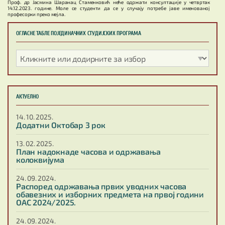
Проф. др Јасмина Шаранац Стаменковић неће одржати консултације у четвртак
14.12.2023. године. Моле се студенти да се у случају потребе јаве именованој
професорки преко мејла.
ОГЛАСНЕ ТАБЛЕ ПОЈЕДИНАЧНИХ СТУДИЈСКИХ ПРОГРАМА
АКТУЕЛНО
14. 10. 2025.
Додатни Октобар 3 рок
13. 02. 2025.
План надокнаде часова и одржавања
колоквијума
24. 09. 2024.
Распоред одржавања првих уводних часова
обавезних и изборних предмета на првој години
ОАС 2024/2025.
24. 09. 2024.