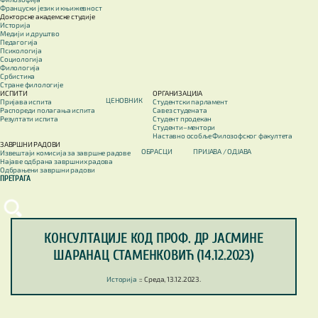
Француски језик и књижевност
Докторске академске студије
Историја
Медији и друштво
Педагогија
Психологија
Социологија
Филологија
Србистика
Стране филологије
ИСПИТИ
ОРГАНИЗАЦИЈА
ЦЕНОВНИК
Пријава испита
Студентски парламент
Распореди полагања испита
Савез студената
Резултати испита
Студент продекан
Студенти–ментори
Наставно особље Филозофског факултета
ЗАВРШНИ РАДОВИ
ОБРАСЦИ
ПРИЈАВА / OДЈАВА
Извештаји комисија за завршне радове
Најаве одбрана завршних радова
Одбрањени завршни радови
ПРЕТРАГА
КОНСУЛТАЦИЈЕ КОД ПРОФ. ДР ЈАСМИНЕ
ШАРАНАЦ СТАМЕНКОВИЋ (14.12.2023)
Историја
::
Среда, 13.12.2023.